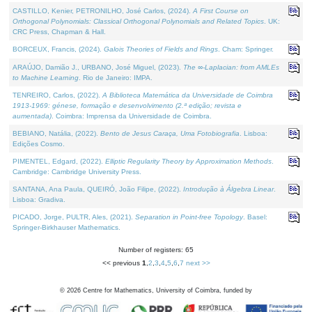
CASTILLO, Kenier, PETRONILHO, José Carlos, (2024).
A First Course on
Orthogonal Polynomials: Classical Orthogonal Polynomials and Related Topics
. UK:
CRC Press, Chapman & Hall.
BORCEUX, Francis, (2024).
Galois Theories of Fields and Rings
. Cham: Springer.
ARAÚJO, Damião J., URBANO, José Miguel, (2023).
The ∞-Laplacian: from AMLEs
to Machine Learning
. Rio de Janeiro: IMPA.
TENREIRO, Carlos, (2022).
A Biblioteca Matemática da Universidade de Coimbra
1913-1969: génese, formação e desenvolvimento (2.ª edição; revista e
aumentada)
. Coimbra: Imprensa da Universidade de Coimbra.
BEBIANO, Natália, (2022).
Bento de Jesus Caraça, Uma Fotobiografia
. Lisboa:
Edições Cosmo.
PIMENTEL, Edgard, (2022).
Elliptic Regularity Theory by Approximation Methods
.
Cambridge: Cambridge University Press.
SANTANA, Ana Paula, QUEIRÓ, João Filipe, (2022).
Introdução à Álgebra Linear
.
Lisboa: Gradiva.
PICADO, Jorge, PULTR, Ales, (2021).
Separation in Point-free Topology
. Basel:
Springer-Birkhauser Mathematics.
Number of registers: 65
<< previous
1
,
2
,
3
,
4
,
5
,
6
,
7
next >>
©
2026
Centre for Mathematics, University of Coimbra, funded by