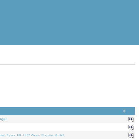
nger.
ated Topics
. UK: CRC Press, Chapman & Hall.