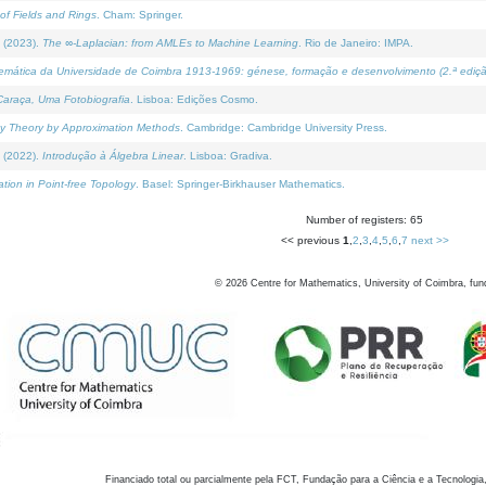
of Fields and Rings
. Cham: Springer.
 (2023).
The ∞-Laplacian: from AMLEs to Machine Learning
. Rio de Janeiro: IMPA.
temática da Universidade de Coimbra 1913-1969: génese, formação e desenvolvimento (2.ª ediçã
araça, Uma Fotobiografia
. Lisboa: Edições Cosmo.
rity Theory by Approximation Methods
. Cambridge: Cambridge University Press.
 (2022).
Introdução à Álgebra Linear
. Lisboa: Gradiva.
tion in Point-free Topology
. Basel: Springer-Birkhauser Mathematics.
Number of registers: 65
<< previous
1
,
2
,
3
,
4
,
5
,
6
,
7
next >>
©
2026
Centre for Mathematics, University of Coimbra, fun
Financiado total ou parcialmente pela FCT, Fundação para a Ciência e a Tecnologia,