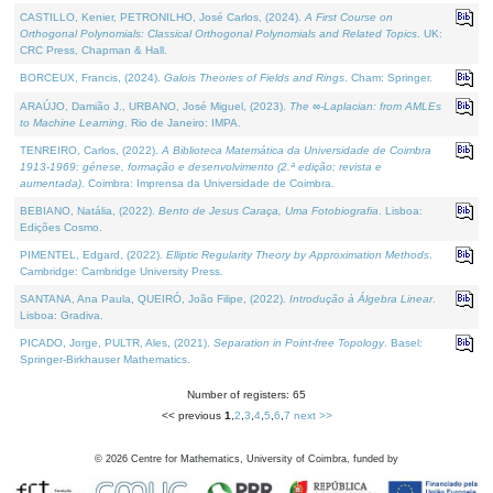
CASTILLO, Kenier, PETRONILHO, José Carlos, (2024).
A First Course on
Orthogonal Polynomials: Classical Orthogonal Polynomials and Related Topics
. UK:
CRC Press, Chapman & Hall.
BORCEUX, Francis, (2024).
Galois Theories of Fields and Rings
. Cham: Springer.
ARAÚJO, Damião J., URBANO, José Miguel, (2023).
The ∞-Laplacian: from AMLEs
to Machine Learning
. Rio de Janeiro: IMPA.
TENREIRO, Carlos, (2022).
A Biblioteca Matemática da Universidade de Coimbra
1913-1969: génese, formação e desenvolvimento (2.ª edição; revista e
aumentada)
. Coimbra: Imprensa da Universidade de Coimbra.
BEBIANO, Natália, (2022).
Bento de Jesus Caraça, Uma Fotobiografia
. Lisboa:
Edições Cosmo.
PIMENTEL, Edgard, (2022).
Elliptic Regularity Theory by Approximation Methods
.
Cambridge: Cambridge University Press.
SANTANA, Ana Paula, QUEIRÓ, João Filipe, (2022).
Introdução à Álgebra Linear
.
Lisboa: Gradiva.
PICADO, Jorge, PULTR, Ales, (2021).
Separation in Point-free Topology
. Basel:
Springer-Birkhauser Mathematics.
Number of registers: 65
<< previous
1
,
2
,
3
,
4
,
5
,
6
,
7
next >>
©
2026
Centre for Mathematics, University of Coimbra, funded by