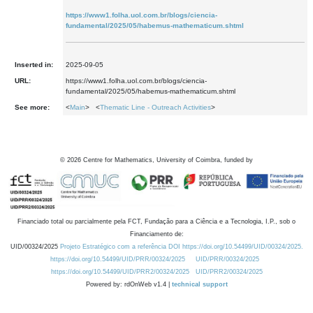
https://www1.folha.uol.com.br/blogs/ciencia-
fundamental/2025/05/habemus-mathematicum.shtml
Inserted in:
2025-09-05
URL:
https://www1.folha.uol.com.br/blogs/ciencia-
fundamental/2025/05/habemus-mathematicum.shtml
See more:
<
Main
> <
Thematic Line - Outreach Activities
>
©
2026
Centre for Mathematics, University of Coimbra, funded by
Financiado total ou parcialmente pela FCT, Fundação para a Ciência e a Tecnologia, I.P., sob o
Financiamento de:
UID/00324/2025
Projeto Estratégico com a referência DOI https://doi.org/10.54499/UID/00324/2025.
https://doi.org/10.54499/UID/PRR/00324/2025
UID/PRR/00324/2025
https://doi.org/10.54499/UID/PRR2/00324/2025
UID/PRR2/00324/2025
Powered by: rdOnWeb v1.4 |
technical support