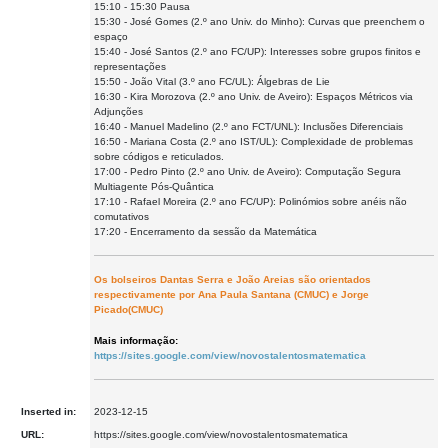
15:10 - 15:30 Pausa
15:30 - José Gomes (2.º ano Univ. do Minho): Curvas que preenchem o
espaço
15:40 - José Santos (2.º ano FC/UP): Interesses sobre grupos finitos e
representações
15:50 - João Vital (3.º ano FC/UL): Álgebras de Lie
16:30 - Kira Morozova (2.º ano Univ. de Aveiro): Espaços Métricos via
Adjunções
16:40 - Manuel Madelino (2.º ano FCT/UNL): Inclusões Diferenciais
16:50 - Mariana Costa (2.º ano IST/UL): Complexidade de problemas
sobre códigos e reticulados.
17:00 - Pedro Pinto (2.º ano Univ. de Aveiro): Computação Segura
Multiagente Pós-Quântica
17:10 - Rafael Moreira (2.º ano FC/UP): Polinómios sobre anéis não
comutativos
17:20 - Encerramento da sessão da Matemática
Os bolseiros Dantas Serra e João Areias são orientados
respectivamente por Ana Paula Santana (CMUC) e Jorge
Picado(CMUC)
Mais informação:
https://sites.google.com/view/novostalentosmatematica
Inserted in:
2023-12-15
URL:
https://sites.google.com/view/novostalentosmatematica