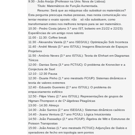
9:30 - João Araújo (Professor na Univ. Nova de Lisboa):
Título: Matemáticos de Função Aumentada.
Resumo: Será que as máquinas vão substituir os matemáticos?
Esta pergunta preocupa muitas pessoas, mas nesta comunicação vou
tentar mostrar o exato oposto: não só não substituem, como
transformaram estes nos melhores tempos para se ser matemático.
10:30 - Pedro Costa (aluno 3.º ano IST, bolseiro em 21/22 e 22/23):
Experiências de um antigo novo talento
11:00 - 11:30: Coffee break
11:30 - Alexandra Varela (2.º ano ISEG/UL): Optimização Sob Incerteza
11:40 - André Morais (3.º ano IST/UL): Imagens Biracionais de Espaços
Projetivos
11:50 - António Neves (3.º ano IST/UL): Teoria de Ehrhart em Diagramas
Tóricos
12:00 - Dantas Serra (3.º ano FCT/UC): O problema de Kronecker e a
Conjectura de Saxl
12:10 - 12:30 Pausa
12:30 - Duarte Pinho (1.º ano mestrado FC/UP): Sistemas dinâmicos e
teoria de valores extremos
12:40 - Eduardo Guerreiro (2.º ano IST/UL): O problema do
empacotamento esférico
12:50 - Filipe Viseu (2.º ano IST/UL): Representações de grupos de
Higman-Thompson e de C*-álgebras Pitagóricas
13:00 - 14:30: Almoço
14:30 - João Santos (2.º ano ISEG/UL): Sistemas dinâmicos caóticos
14:40 - Joana Ventura (2.º ano FC/UL): Lógica Intuicionista
14:50 - João Passadiço (2.º ano FC/UP): Álgebra de Witt e Estruturas de
Poisson Transpostas
15:00 - João Areias (1.º ano mestrado FCT/UC): Adjunções de Galois e
operadores de fecho em topologia sem pontos