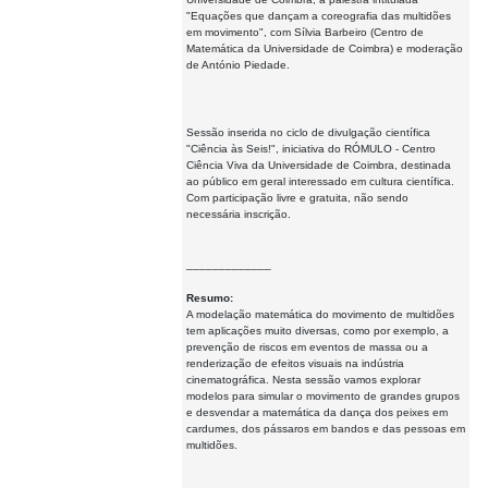
"Equações que dançam a coreografia das multidões
em movimento", com Sílvia Barbeiro (Centro de
Matemática da Universidade de Coimbra) e moderação
de António Piedade.
Sessão inserida no ciclo de divulgação científica
"Ciência às Seis!", iniciativa do RÓMULO - Centro
Ciência Viva da Universidade de Coimbra, destinada
ao público em geral interessado em cultura científica.
Com participação livre e gratuita, não sendo
necessária inscrição.
_____________
Resumo:
A modelação matemática do movimento de multidões
tem aplicações muito diversas, como por exemplo, a
prevenção de riscos em eventos de massa ou a
renderização de efeitos visuais na indústria
cinematográfica. Nesta sessão vamos explorar
modelos para simular o movimento de grandes grupos
e desvendar a matemática da dança dos peixes em
cardumes, dos pássaros em bandos e das pessoas em
multidões.