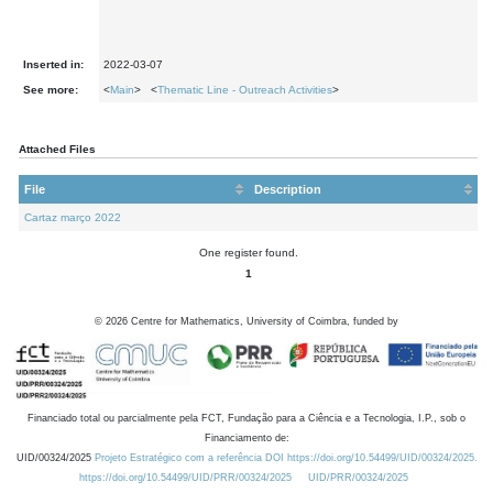
Inserted in:
2022-03-07
See more:
<
Main
> <
Thematic Line - Outreach Activities
>
Attached Files
File
Description
Cartaz março 2022
One register found.
1
©
2026
Centre for Mathematics, University of Coimbra, funded by
Financiado total ou parcialmente pela FCT, Fundação para a Ciência e a Tecnologia, I.P., sob o
Financiamento de:
UID/00324/2025
Projeto Estratégico com a referência DOI https://doi.org/10.54499/UID/00324/2025.
https://doi.org/10.54499/UID/PRR/00324/2025
UID/PRR/00324/2025