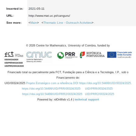
Inserted in:
2021-05-11
URL:
http://www.mat.uc.pt/canguru/
See more:
<
Main
> <
Thematic Line - Outreach Activities
>
©
2026
Centre for Mathematics, University of Coimbra, funded by
Financiado total ou parcialmente pela FCT, Fundação para a Ciência e a Tecnologia, I.P., sob o
Financiamento de:
UID/00324/2025
Projeto Estratégico com a referência DOI https://doi.org/10.54499/UID/00324/2025.
https://doi.org/10.54499/UID/PRR/00324/2025
UID/PRR/00324/2025
https://doi.org/10.54499/UID/PRR2/00324/2025
UID/PRR2/00324/2025
Powered by: rdOnWeb v1.4 |
technical support