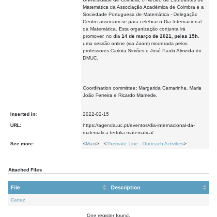
Matemática da Associação Académica de Coimbra e a
Sociedade Portuguesa de Matemática - Delegação
Centro associam-se para celebrar o Dia Internacional
da Matemática. Esta organização conjunta irá
promover, no dia
14 de março de 2021, pelas 15h
,
uma sessão online (via Zoom) moderada pelos
professores Carlota Simões e José Paulo Almeida do
DMUC.
Coordination committee: Margarida Camarinha, Maria
João Ferreira e Ricardo Mamede.
Inserted in:
2022-02-15
URL:
https://agenda.uc.pt/eventos/dia-internacional-da-
matematica-tertulia-matematica/
See more:
<
Main
> <
Thematic Line - Outreach Activities
>
Attached Files
File
Description
Cartaz
One register found.