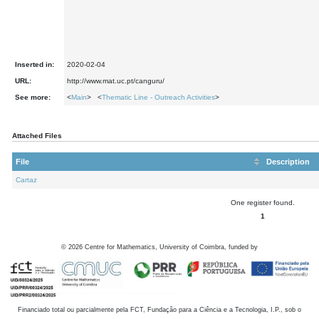
Inserted in:
2020-02-04
URL:
http://www.mat.uc.pt/canguru/
See more:
<
Main
> <
Thematic Line - Outreach Activities
>
Attached Files
File
Description
Cartaz
One register found.
1
©
2026
Centre for Mathematics, University of Coimbra, funded by
Financiado total ou parcialmente pela FCT, Fundação para a Ciência e a Tecnologia, I.P., sob o