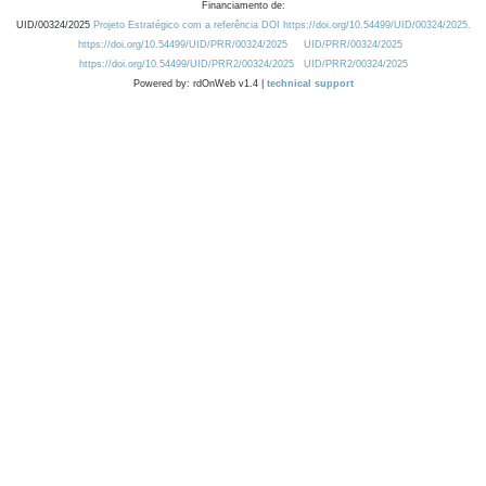
Financiamento de:
UID/00324/2025
Projeto Estratégico com a referência DOI https://doi.org/10.54499/UID/00324/2025.
https://doi.org/10.54499/UID/PRR/00324/2025
UID/PRR/00324/2025
https://doi.org/10.54499/UID/PRR2/00324/2025
UID/PRR2/00324/2025
Powered by: rdOnWeb v1.4 |
technical support