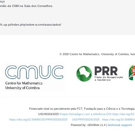
moço
nião da CNM na Sala dos Conselhos.
6
.fc.up.pt/index.php/sobre-a-cnm/associados/
©
2026
Centre for Mathematics, University of Coimbra, fun
Financiado total ou parcialmente pela FCT, Fundação para a Ciência e a Tecnologia,
UID/00324/2025
Projeto Estratégico com a referência DOI https://doi.org/1
https://doi.org/10.54499/UID/PRR/00324/2025
UID/PRR/00324/2025
https://doi.org/10.54499
Powered by: rdOnWeb v1.4 |
technical support