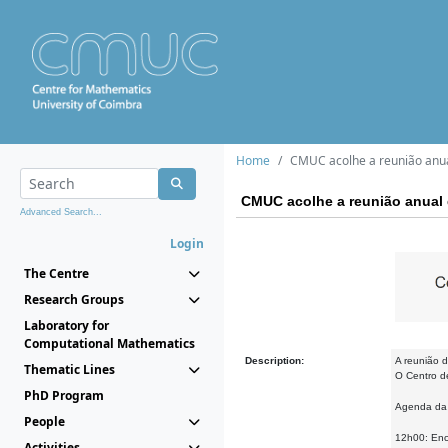
Home
CMUC acolhe a reunião anu
CMUC acolhe a reunião anual
Advanced Search...
Login
The Centre
Research Groups
Laboratory for
Computational Mathematics
Description:
A reunião 
Thematic Lines
O Centro de
PhD Program
Agenda da 
People
12h00: Enc
Activities