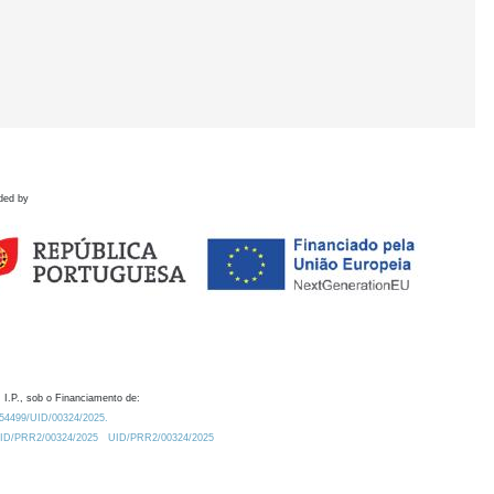
ded by
 I.P., sob o Financiamento de:
0.54499/UID/00324/2025.
/UID/PRR2/00324/2025
UID/PRR2/00324/2025