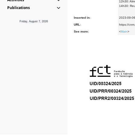
12h30: Al
14h30: Reu
Publications
Inserted in:
2023-09-0
Friday, August 7, 2026
URL:
https://cnm
See more:
<
Main
>