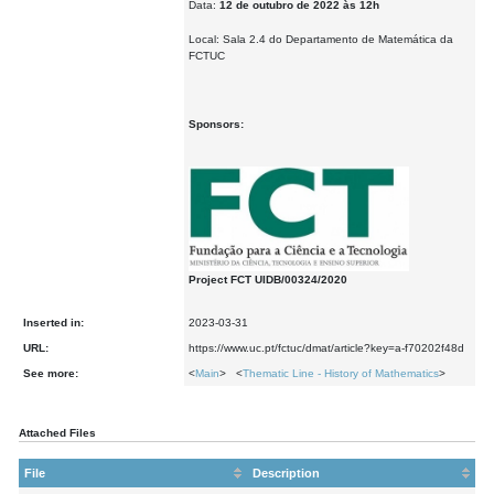
Data:
12 de outubro de 2022 às 12h
Local: Sala 2.4 do Departamento de Matemática da
FCTUC
Sponsors:
Project FCT UIDB/00324/2020
Inserted in:
2023-03-31
URL:
https://www.uc.pt/fctuc/dmat/article?key=a-f70202f48d
See more:
<
Main
> <
Thematic Line - History of Mathematics
>
Attached Files
File
Description