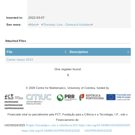
Inserted in:
2022-03-07
See more:
<
Main
> <
Thematic Line - Outreach Activities
>
Attached Files
File
Description
Cartaz março 2022
One register found.
1
©
2026
Centre for Mathematics, University of Coimbra, funded by
Financiado total ou parcialmente pela FCT, Fundação para a Ciência e a Tecnologia, I.P., sob o
Financiamento de:
UID/00324/2025
Projeto Estratégico com a referência DOI https://doi.org/10.54499/UID/00324/2025.
https://doi.org/10.54499/UID/PRR/00324/2025
UID/PRR/00324/2025