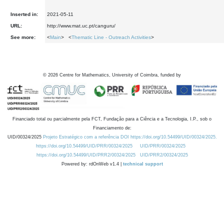
Inserted in:
2021-05-11
URL:
http://www.mat.uc.pt/canguru/
See more:
<
Main
> <
Thematic Line - Outreach Activities
>
©
2026
Centre for Mathematics, University of Coimbra, funded by
Financiado total ou parcialmente pela FCT, Fundação para a Ciência e a Tecnologia, I.P., sob o
Financiamento de:
UID/00324/2025
Projeto Estratégico com a referência DOI https://doi.org/10.54499/UID/00324/2025.
https://doi.org/10.54499/UID/PRR/00324/2025
UID/PRR/00324/2025
https://doi.org/10.54499/UID/PRR2/00324/2025
UID/PRR2/00324/2025
Powered by: rdOnWeb v1.4 |
technical support