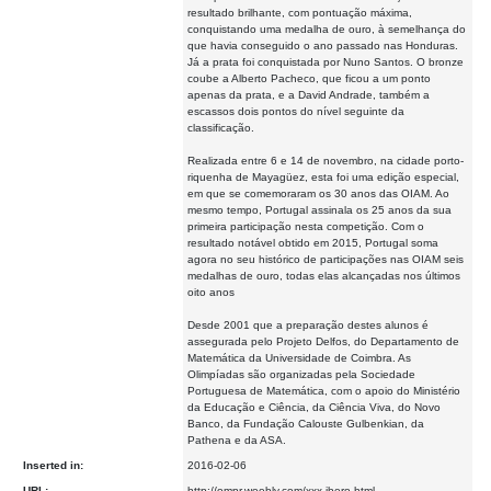
resultado brilhante, com pontuação máxima,
conquistando uma medalha de ouro, à semelhança do
que havia conseguido o ano passado nas Honduras.
Já a prata foi conquistada por Nuno Santos. O bronze
coube a Alberto Pacheco, que ficou a um ponto
apenas da prata, e a David Andrade, também a
escassos dois pontos do nível seguinte da
classificação.
Realizada entre 6 e 14 de novembro, na cidade porto-
riquenha de Mayagüez, esta foi uma edição especial,
em que se comemoraram os 30 anos das OIAM. Ao
mesmo tempo, Portugal assinala os 25 anos da sua
primeira participação nesta competição. Com o
resultado notável obtido em 2015, Portugal soma
agora no seu histórico de participações nas OIAM seis
medalhas de ouro, todas elas alcançadas nos últimos
oito anos
Desde 2001 que a preparação destes alunos é
assegurada pelo Projeto Delfos, do Departamento de
Matemática da Universidade de Coimbra. As
Olimpíadas são organizadas pela Sociedade
Portuguesa de Matemática, com o apoio do Ministério
da Educação e Ciência, da Ciência Viva, do Novo
Banco, da Fundação Calouste Gulbenkian, da
Pathena e da ASA.
Inserted in:
2016-02-06
URL:
http://ompr.weebly.com/xxx-ibero.html