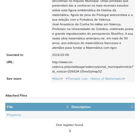
decorrerão no Arquivo Municipal. Umas jornadas que
pretendem dar a conhecer os mais recentes estudos
sobre esta figura emblemática da história da
matemática, figura de proa do Portugal setecentista e a
sua relação com a Fortaleza de Valença.
José Anastácio da Cunha foi militar em Valença,
Professor na Universidade de Coimbra, celebrado poeta
e grande impulsionador do pensamento filosófico. A sua
vasta obra matemática antecipou-se, em mais de 50
anos, aos esforços de matemáticos franceses e
alemães para fundar a Matemática com rigor.
Inserted in:
2016-02-06
URL:
http://www.cm-
valenca.pt/portal/page/valenca/portal_municipal/noticia?
id_noticia=20942#.U5mxGyhwp5Z
See more:
<
Main
> <
Thematic Line - History of Mathematics
>
Attached Files
File
Description
Programa
One register found.
1