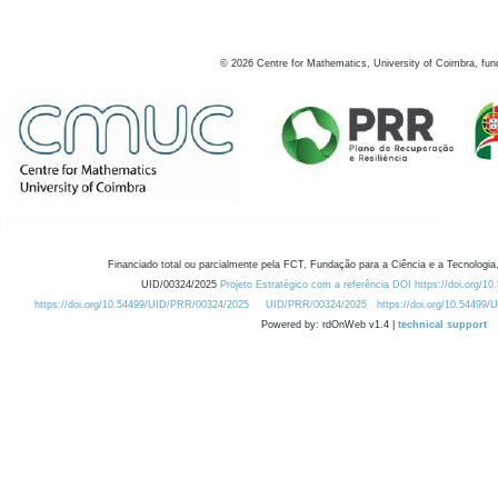
©
2026
Centre for Mathematics, University of Coimbra, fun
Financiado total ou parcialmente pela FCT, Fundação para a Ciência e a Tecnologia,
UID/00324/2025
Projeto Estratégico com a referência DOI https://doi.org/1
https://doi.org/10.54499/UID/PRR/00324/2025
UID/PRR/00324/2025
https://doi.org/10.54499
Powered by: rdOnWeb v1.4 |
technical support