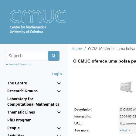
Home
O CMUC oferece uma bolsa 
O CMUC oferece uma bolsa pa
Advanced Search...
Login
The Centre
Research Groups
Laboratory for
Computational Mathematics
Description:
O CMUC ofe
Thematic Lines
Inserted in:
2009-03-0
PhD Program
URL:
http://www.
People
See more:
<
Main
>
Activities