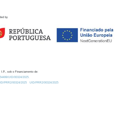
ded by
 I.P., sob o Financiamento de:
0.54499/UID/00324/2025.
/UID/PRR2/00324/2025
UID/PRR2/00324/2025