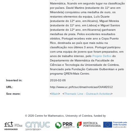
Matemática, ficando em segundo lugar na classificação
por países. David Martins (estudante do 11º ano em
Mirandela) conquistou uma medalha de ouro, os
restantes elementos da equipa, Luís Duarte
(estudante do 12º ano, em Alcains), Miguel Moreira
(estudante do 11º ano, em Lisboa) e Miguel Santos
(estudante do 12º ano, em Alcanena) ganharam
medalhas de prata. Pelos excelentes resultados
obtidos, Portugal recebeu este ano a Copa Puerto
Rico, destinada ao país que mais subiu na
classificação nos últimos 3 anos. Portugal participou
com uma equipa de jovens que foram preparados, em
anos de trabalho intenso, pelo
Projeto Delfos
do
Departamento de Matemática da Faculdade de
Ciências e Tecnologia da Universidade de Coimbra,
financiado pela Fundação Calouste Gulbenkian e pelo
programa QREN-Mais Centro.
Inserted in:
2016-02-06
URL:
http://www.uc.pt/fctuc/dmat/noticias/OIAM2012
See more:
<
Main
> <
Thematic Line - Outreach Activities
>
©
2026
Centre for Mathematics, University of Coimbra, funded by