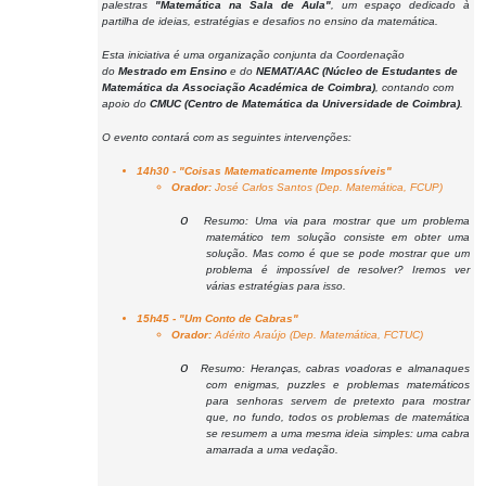
palestras
"Matemática na Sala de Aula"
, um espaço dedicado à
partilha de ideias, estratégias e desafios no ensino da matemática.
Esta iniciativa é uma organização conjunta da Coordenação
do
Mestrado em Ensino
e do
NEMAT/AAC (Núcleo de Estudantes de
Matemática da Associação Académica de Coimbra)
, contando com
apoio do
CMUC (Centro de Matemática da Universidade de Coimbra)
.
O evento contará com as seguintes intervenções:
14h30 - "Coisas Matematicamente Impossíveis"
Orador:
José Carlos Santos (Dep. Matemática, FCUP)
o
Resumo: Uma via para mostrar que um problema
matemático tem solução consiste em obter uma
solução. Mas como é que se pode mostrar que um
problema é impossível de resolver? Iremos ver
várias estratégias para isso.
15h45 - "Um Conto de Cabras"
Orador:
Adérito Araújo (Dep. Matemática, FCTUC)
o
Resumo: Heranças, cabras voadoras e almanaques
com enigmas, puzzles e problemas matemáticos
para senhoras servem de pretexto para mostrar
que, no fundo, todos os problemas de matemática
se resumem a uma mesma ideia simples: uma cabra
amarrada a uma vedação.