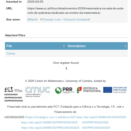
Inserted in:
2026-03-05
URL:
https://www.uc.pt/fctuc/dmat/eventos-2026/matematica-na-sala-de-aula-
ciclo-de-palestras-dedicado-ao-ensino-da-matematica/
See more:
<
Main
> <
Thematic Line - Outreach Activities
>
Attached Files
File
Description
Cartaz
One register found.
1
©
2026
Centre for Mathematics, University of Coimbra, funded by
Financiado total ou parcialmente pela FCT, Fundação para a Ciência e a Tecnologia, I.P., sob o
Financiamento de:
UID/00324/2025
Projeto Estratégico com a referência DOI https://doi.org/10.54499/UID/00324/2025.
https://doi.org/10.54499/UID/PRR/00324/2025
UID/PRR/00324/2025
https://doi.org/10.54499/UID/PRR2/00324/2025
UID/PRR2/00324/2025