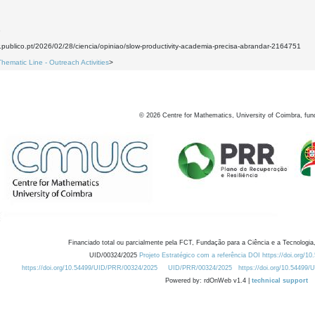
8
.publico.pt/2026/02/28/ciencia/opiniao/slow-productivity-academia-precisa-abrandar-2164751
Thematic Line - Outreach Activities
>
©
2026
Centre for Mathematics, University of Coimbra, fun
Financiado total ou parcialmente pela FCT, Fundação para a Ciência e a Tecnologia,
UID/00324/2025
Projeto Estratégico com a referência DOI https://doi.org/1
https://doi.org/10.54499/UID/PRR/00324/2025
UID/PRR/00324/2025
https://doi.org/10.54499
Powered by: rdOnWeb v1.4 |
technical support