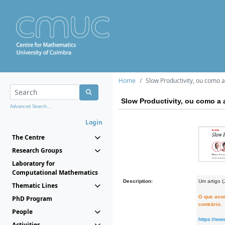
Home
Slow Productivity, ou como 
Slow Productivity, ou como a
Advanced Search...
Login
The Centre
Research Groups
Laboratory for
Computational Mathematics
Description:
Um artigo 
Thematic Lines
O que acon
PhD Program
contrário.
People
https://ww
Activities