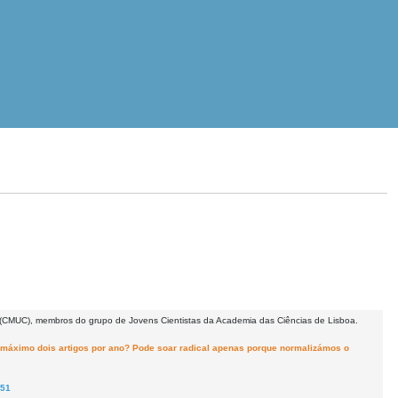
l (CMUC),
membros do grupo de Jovens Cientistas da Academia das Ciências de Lisboa.
o máximo dois artigos por ano? Pode soar radical apenas porque normalizámos o
751