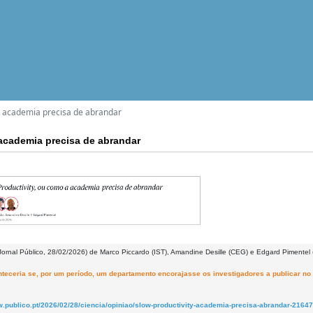
a academia precisa de abrandar
 academia precisa de abrandar
(Jornal Público, 28/02/2026) de Marco Piccardo (IST), Amandine Desille (CEG) e Edgard Pimente
teceria se, por um período, um departamento encorajasse os investigadores a publicar n
w.publico.pt/2026/02/28/ciencia/opiniao/slow-productivity-academia-precisa-abrandar-2164