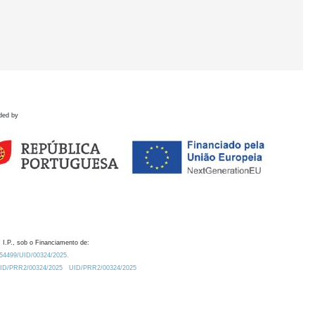
ded by
 I.P., sob o Financiamento de:
0.54499/UID/00324/2025.
/UID/PRR2/00324/2025
UID/PRR2/00324/2025