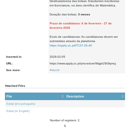
Destinatários/as das bolsas: Estudantes inscritos/as
em licenciatura, na área científica de Matemática.
Duração das bolsas:
3 meses
Prazo de candidatura: 6 de fevereiro - 27 de
fevereiro 2026
Envio de candidaturas: As candidaturas devem ser
submetidas através da plataforma
https://apply.uc.pt/IT137-26-46
Inserted in:
2026-02-05
URL:
https://www.apply.uc.pt/procedure/9irjglx29i3lqmuj
See more:
<
Main
>
Attached Files
File
Description
Edital (em português)
Edital (in English)
Number of registers: 2.
1