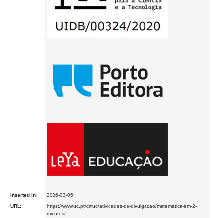
Inserted in:
2026-03-05
URL:
https://www.uc.pt/cmuc/atividades-de-divulgacao/matematica-em-2-
minutos/