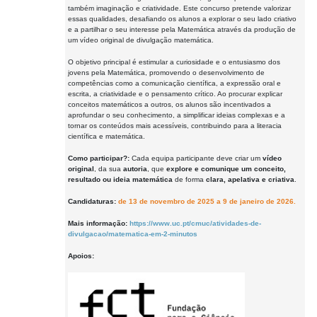
também imaginação e criatividade. Este concurso pretende valorizar
essas qualidades, desafiando os alunos a explorar o seu lado criativo
e a partilhar o seu interesse pela Matemática através da produção de
um vídeo original de divulgação matemática.
O objetivo principal é estimular a curiosidade e o entusiasmo dos
jovens pela Matemática, promovendo o desenvolvimento de
competências como a comunicação científica, a expressão oral e
escrita, a criatividade e o pensamento crítico. Ao procurar explicar
conceitos matemáticos a outros, os alunos são incentivados a
aprofundar o seu conhecimento, a simplificar ideias complexas e a
tornar os conteúdos mais acessíveis, contribuindo para a literacia
científica e matemática.
Como participar?:
Cada equipa participante deve criar um
vídeo
original
, da sua
autoria
, que
explore e comunique um conceito,
resultado ou ideia matemática
de forma
clara, apelativa e criativa
.
Candidaturas:
de 13 de novembro de 2025 a 9 de janeiro de 2026.
Mais informação:
https://www.uc.pt/cmuc/atividades-de-
divulgacao/matematica-em-2-minutos
Apoios: