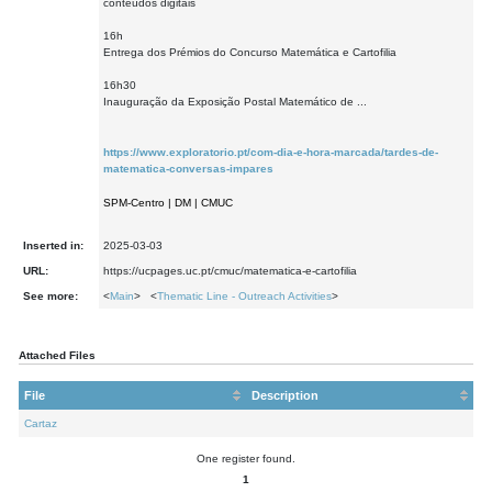
conteúdos digitais
16h
Entrega dos Prémios do Concurso Matemática e Cartofilia
16h30
Inauguração da Exposição Postal Matemático de ...
https://www.exploratorio.pt/com-dia-e-hora-marcada/tardes-de-
matematica-conversas-impares
SPM-Centro | DM | CMUC
Inserted in:
2025-03-03
URL:
https://ucpages.uc.pt/cmuc/matematica-e-cartofilia
See more:
<
Main
> <
Thematic Line - Outreach Activities
>
Attached Files
File
Description
Cartaz
One register found.
1