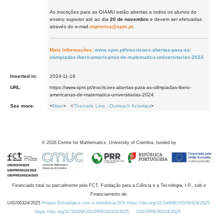
As inscrições para as OIAMU estão abertas a todos os alunos do
ensino superior até ao dia
20 de novembro
e devem ser efetuadas
através do e-mail
imprensa@spm.pt
.
Mais informações:
www.spm.pt/inscricoes-abertas-para-as-
olimpiadas-ibero-americanas-de-matematica-universitarias-2024
Inserted in:
2024-11-19
URL:
https://www.spm.pt/inscricoes-abertas-para-as-olimpiadas-ibero-
americanas-de-matematica-universitarias-2024
See more:
<
Main
> <
Thematic Line - Outreach Activities
>
©
2026
Centre for Mathematics, University of Coimbra, funded by
Financiado total ou parcialmente pela FCT, Fundação para a Ciência e a Tecnologia, I.P., sob o
Financiamento de:
UID/00324/2025
Projeto Estratégico com a referência DOI https://doi.org/10.54499/UID/00324/2025.
https://doi.org/10.54499/UID/PRR/00324/2025
UID/PRR/00324/2025