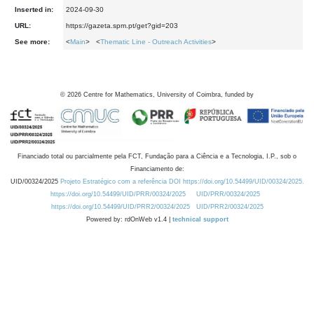
Inserted in:
2024-09-30
URL:
https://gazeta.spm.pt/get?gid=203
See more:
<
Main
> <
Thematic Line - Outreach Activities
>
©
2026
Centre for Mathematics, University of Coimbra, funded by
Financiado total ou parcialmente pela FCT, Fundação para a Ciência e a Tecnologia, I.P., sob o
Financiamento de:
UID/00324/2025
Projeto Estratégico com a referência DOI https://doi.org/10.54499/UID/00324/2025.
https://doi.org/10.54499/UID/PRR/00324/2025
UID/PRR/00324/2025
https://doi.org/10.54499/UID/PRR2/00324/2025
UID/PRR2/00324/2025
Powered by: rdOnWeb v1.4 |
technical support