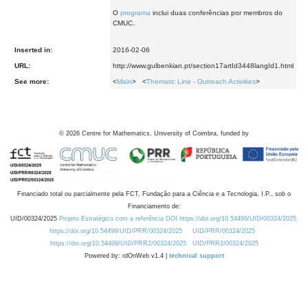
O
programa
inclui duas conferências por membros do
CMUC.
Inserted in:
2016-02-06
URL:
http://www.gulbenkian.pt/section17artId3448langId1.html
See more:
<
Main
> <
Thematic Line - Outreach Activities
>
©
2026
Centre for Mathematics, University of Coimbra, funded by
Financiado total ou parcialmente pela FCT, Fundação para a Ciência e a Tecnologia, I.P., sob o
Financiamento de:
UID/00324/2025
Projeto Estratégico com a referência DOI https://doi.org/10.54499/UID/00324/2025.
https://doi.org/10.54499/UID/PRR/00324/2025
UID/PRR/00324/2025
https://doi.org/10.54499/UID/PRR2/00324/2025
UID/PRR2/00324/2025
Powered by: rdOnWeb v1.4 |
technical support