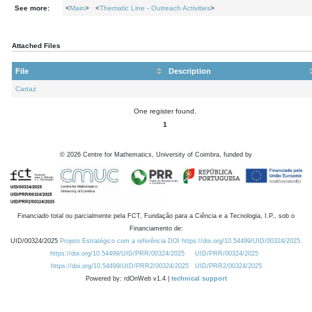
See more:
<
Main
> <
Thematic Line - Outreach Activities
>
Attached Files
File
Description
Cartaz
One register found.
1
©
2026
Centre for Mathematics, University of Coimbra, funded by
Financiado total ou parcialmente pela FCT, Fundação para a Ciência e a Tecnologia, I.P., sob o
Financiamento de:
UID/00324/2025
Projeto Estratégico com a referência DOI https://doi.org/10.54499/UID/00324/2025.
https://doi.org/10.54499/UID/PRR/00324/2025
UID/PRR/00324/2025
https://doi.org/10.54499/UID/PRR2/00324/2025
UID/PRR2/00324/2025
Powered by: rdOnWeb v1.4 |
technical support