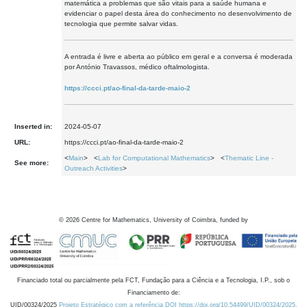
matemática a problemas que são vitais para a saúde humana e
evidenciar o papel desta área do conhecimento no desenvolvimento de
tecnologia que permite salvar vidas.
A entrada é livre e aberta ao público em geral e a conversa é moderada
por António Travassos, médico oftalmologista.
https://ccci.pt/ao-final-da-tarde-maio-2
Inserted in:
2024-05-07
URL:
https://ccci.pt/ao-final-da-tarde-maio-2
<
Main
> <
Lab for Computational Mathematics
> <
Thematic Line -
See more:
Outreach Activities
>
©
2026
Centre for Mathematics, University of Coimbra, funded by
Financiado total ou parcialmente pela FCT, Fundação para a Ciência e a Tecnologia, I.P., sob o
Financiamento de:
UID/00324/2025
Projeto Estratégico com a referência DOI https://doi.org/10.54499/UID/00324/2025.