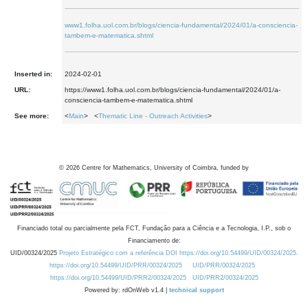
www1.folha.uol.com.br/blogs/ciencia-fundamental/2024/01/a-consciencia-
tambem-e-matematica.shtml
Inserted in:
2024-02-01
URL:
https://www1.folha.uol.com.br/blogs/ciencia-fundamental/2024/01/a-
consciencia-tambem-e-matematica.shtml
See more:
<
Main
> <
Thematic Line - Outreach Activities
>
©
2026
Centre for Mathematics, University of Coimbra, funded by
Financiado total ou parcialmente pela FCT, Fundação para a Ciência e a Tecnologia, I.P., sob o
Financiamento de:
UID/00324/2025
Projeto Estratégico com a referência DOI https://doi.org/10.54499/UID/00324/2025.
https://doi.org/10.54499/UID/PRR/00324/2025
UID/PRR/00324/2025
https://doi.org/10.54499/UID/PRR2/00324/2025
UID/PRR2/00324/2025
Powered by: rdOnWeb v1.4 |
technical support