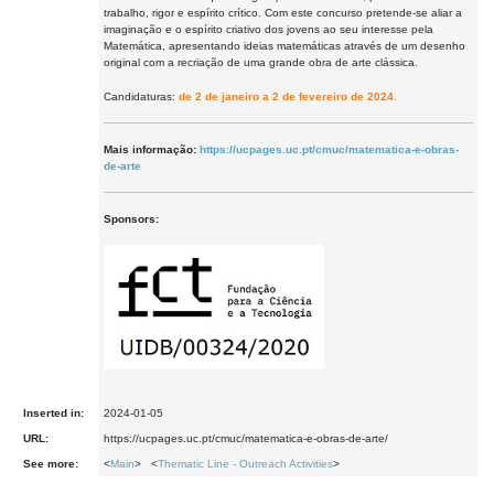
trabalho, rigor e espírito crítico. Com este concurso pretende-se aliar a
imaginação e o espírito criativo dos jovens ao seu interesse pela
Matemática, apresentando ideias matemáticas através de um desenho
original com a recriação de uma grande obra de arte clássica.
Candidaturas:
de 2 de janeiro a 2 de fevereiro de 2024.
Mais informação:
https://ucpages.uc.pt/cmuc/matematica-e-obras-
de-arte
Sponsors:
Inserted in:
2024-01-05
URL:
https://ucpages.uc.pt/cmuc/matematica-e-obras-de-arte/
See more:
<
Main
> <
Thematic Line - Outreach Activities
>