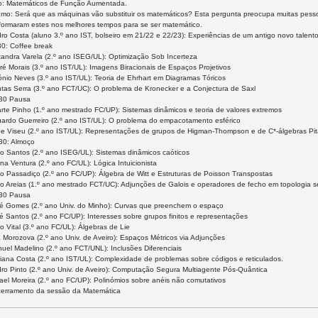
atemáticos de Função Aumentada.
rá que as máquinas vão substituir os matemáticos? Esta pergunta preocupa muitas pessoas
formaram estes nos melhores tempos para se ser matemático.
ro Costa (aluno 3.º ano IST, bolseiro em 21/22 e 22/23): Experiências de um antigo novo talent
:30: Coffee break
xandra Varela (2.º ano ISEG/UL): Optimização Sob Incerteza
ré Morais (3.º ano IST/UL): Imagens Biracionais de Espaços Projetivos
ónio Neves (3.º ano IST/UL): Teoria de Ehrhart em Diagramas Tóricos
ntas Serra (3.º ano FCT/UC): O problema de Kronecker e a Conjectura de Saxl
:30 Pausa
rte Pinho (1.º ano mestrado FC/UP): Sistemas dinâmicos e teoria de valores extremos
uardo Guerreiro (2.º ano IST/UL): O problema do empacotamento esférico
lipe Viseu (2.º ano IST/UL): Representações de grupos de Higman-Thompson e de C*-álgebras Pit
:30: Almoço
ão Santos (2.º ano ISEG/UL): Sistemas dinâmicos caóticos
na Ventura (2.º ano FC/UL): Lógica Intuicionista
o Passadiço (2.º ano FC/UP): Álgebra de Witt e Estruturas de Poisson Transpostas
ão Areias (1.º ano mestrado FCT/UC): Adjunções de Galois e operadores de fecho em topologia 
:30 Pausa
sé Gomes (2.º ano Univ. do Minho): Curvas que preenchem o espaço
é Santos (2.º ano FC/UP): Interesses sobre grupos finitos e representações
o Vital (3.º ano FC/UL): Álgebras de Lie
a Morozova (2.º ano Univ. de Aveiro): Espaços Métricos via Adjunções
uel Madelino (2.º ano FCT/UNL): Inclusões Diferenciais
iana Costa (2.º ano IST/UL): Complexidade de problemas sobre códigos e reticulados.
dro Pinto (2.º ano Univ. de Aveiro): Computação Segura Multiagente Pós-Quântica
ael Moreira (2.º ano FC/UP): Polinómios sobre anéis não comutativos
cerramento da sessão da Matemática