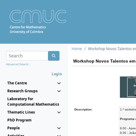
Home
Workshop Novos Talentos 
Workshop Novos Talentos em
Advanced Search...
Login
The Centre
Research Groups
Laboratory for
Computational Mathematics
Description:
1.º worksh
Thematic Lines
Programa 
PhD Program
People
9:00 - Apr
9:30 - João
Activities