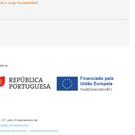
MUC) e Jorge Picado(CMUC)
ded by
 I.P., sob o Financiamento de:
0.54499/UID/00324/2025.
/UID/PRR2/00324/2025
UID/PRR2/00324/2025