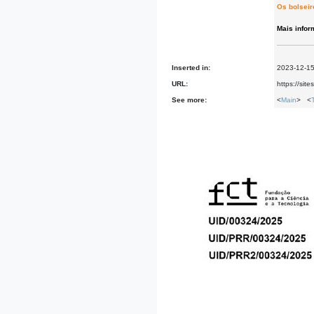
Os bolseir
Mais info
Inserted in:
2023-12-1
URL:
https://sit
See more:
<
Main
> <