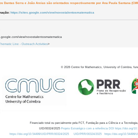
os Dantas Serra e João Areias são orientados respectivamente por Ana Paula Santana (C
rmação:
https://sites.google.com/view/novostalentosmatematica
5
es.google.com/view/novostalentosmatematica
Thematic Line - Outreach Activities
>
©
2026
Centre for Mathematics, University of Coimbra, fun
Financiado total ou parcialmente pela FCT, Fundação para a Ciência e a Tecnologia,
UID/00324/2025
Projeto Estratégico com a referência DOI https://doi.org/1
https://doi.org/10.54499/UID/PRR/00324/2025
UID/PRR/00324/2025
https://doi.org/10.54499