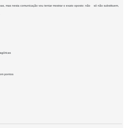
, mas nesta comunicação vou tentar mostrar o exato oposto: não só não substituem,
o
agóricas
sem pontos