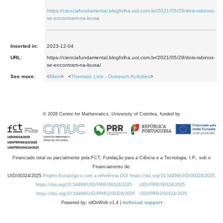
https://cienciafundamental.blogfolha.uol.com.br/2021/05/29/dois-rabinos-
se-encontram-na-lousa
Inserted in:
2023-12-04
URL:
https://cienciafundamental.blogfolha.uol.com.br/2021/05/29/dois-rabinos-
se-encontram-na-lousa/
See more:
<
Main
> <
Thematic Line - Outreach Activities
>
©
2026
Centre for Mathematics, University of Coimbra, funded by
Financiado total ou parcialmente pela FCT, Fundação para a Ciência e a Tecnologia, I.P., sob o
Financiamento de:
UID/00324/2025
Projeto Estratégico com a referência DOI https://doi.org/10.54499/UID/00324/2025.
https://doi.org/10.54499/UID/PRR/00324/2025
UID/PRR/00324/2025
https://doi.org/10.54499/UID/PRR2/00324/2025
UID/PRR2/00324/2025
Powered by: rdOnWeb v1.4 |
technical support