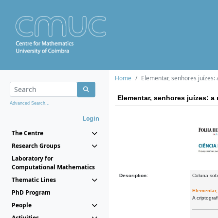
Home
Elementar, senhores juízes
Elementar, senhores juízes: 
Advanced Search...
Login
The Centre
Research Groups
Laboratory for
Computational Mathematics
Description:
Coluna sob
Thematic Lines
Elementar,
PhD Program
A criptogra
People
Activities