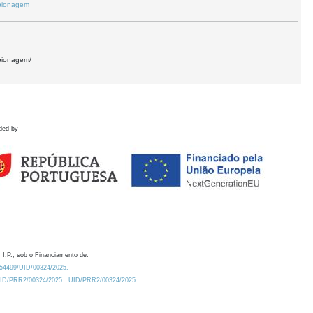
spionagem
spionagem/
ded by
 I.P., sob o Financiamento de:
0.54499/UID/00324/2025.
/UID/PRR2/00324/2025
UID/PRR2/00324/2025