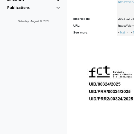
https://ci
Publications
Inserted in:
2023-12-0
Saturday, August 8, 2026
URL:
https://ci
See more:
<
Main
> <