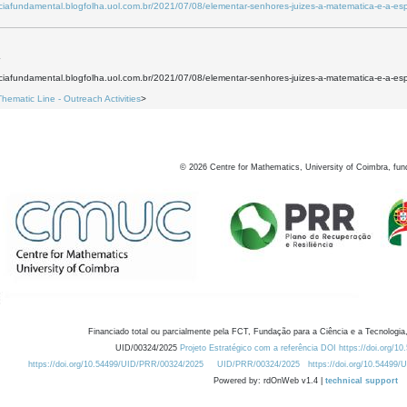
enciafundamental.blogfolha.uol.com.br/2021/07/08/elementar-senhores-juizes-a-matematica-e-a-e
4
enciafundamental.blogfolha.uol.com.br/2021/07/08/elementar-senhores-juizes-a-matematica-e-a-e
Thematic Line - Outreach Activities
>
©
2026
Centre for Mathematics, University of Coimbra, fun
Financiado total ou parcialmente pela FCT, Fundação para a Ciência e a Tecnologia,
UID/00324/2025
Projeto Estratégico com a referência DOI https://doi.org/1
https://doi.org/10.54499/UID/PRR/00324/2025
UID/PRR/00324/2025
https://doi.org/10.54499
Powered by: rdOnWeb v1.4 |
technical support