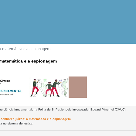
: a matemática e a espionagem
a matemática e a espionagem
re ciência fundamental, na Folha de S. Paulo, pelo investigador Edgard Pimentel (CMUC).
 senhores juízes: a matemática e a espionagem
fia no sistema de justiça