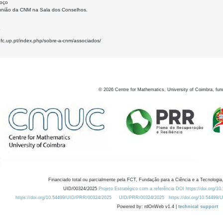
moço
nião da CNM na Sala dos Conselhos.
6
.fc.up.pt/index.php/sobre-a-cnm/associados/
©
2026
Centre for Mathematics, University of Coimbra, fun
Financiado total ou parcialmente pela FCT, Fundação para a Ciência e a Tecnologia,
UID/00324/2025
Projeto Estratégico com a referência DOI https://doi.org/1
https://doi.org/10.54499/UID/PRR/00324/2025
UID/PRR/00324/2025
https://doi.org/10.54499
Powered by: rdOnWeb v1.4 |
technical support