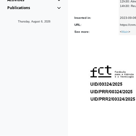
12h30: Al
14h30: Reu
Publications
Inserted in:
2023-09-0
Thursday, August 6, 2026
URL:
https://cnm
See more:
<
Main
>