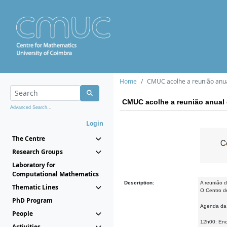
Home
CMUC acolhe a reunião anu
CMUC acolhe a reunião anual
Advanced Search...
Login
The Centre
Research Groups
Laboratory for
Computational Mathematics
Description:
A reunião 
Thematic Lines
O Centro de
PhD Program
Agenda da 
People
12h00: Enc
Activities