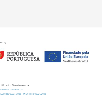
ded by
 I.P., sob o Financiamento de:
0.54499/UID/00324/2025.
/UID/PRR2/00324/2025
UID/PRR2/00324/2025