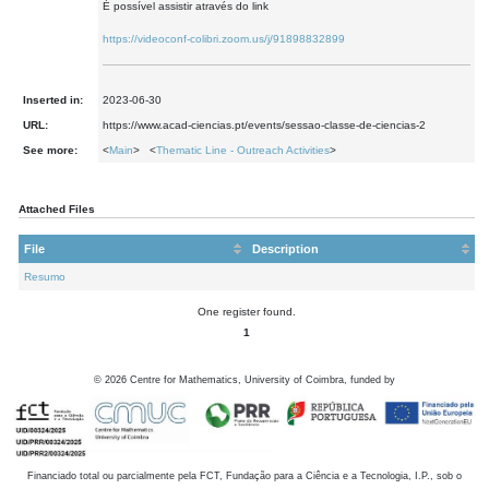
É possível assistir através do link
https://videoconf-colibri.zoom.us/j/91898832899
Inserted in:
2023-06-30
URL:
https://www.acad-ciencias.pt/events/sessao-classe-de-ciencias-2
See more:
<
Main
> <
Thematic Line - Outreach Activities
>
Attached Files
File
Description
Resumo
One register found.
1
©
2026
Centre for Mathematics, University of Coimbra, funded by
Financiado total ou parcialmente pela FCT, Fundação para a Ciência e a Tecnologia, I.P., sob o