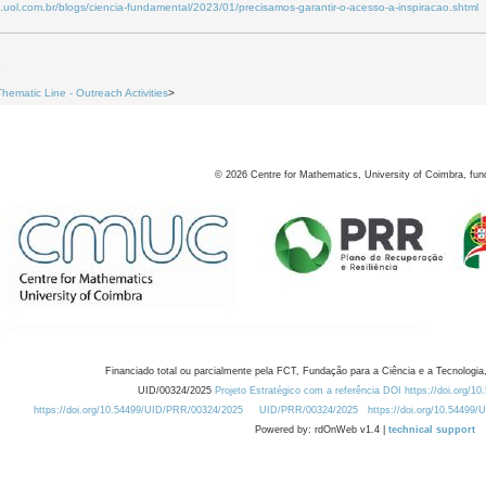
uol.com.br/blogs/ciencia-fundamental/2023/01/precisamos-garantir-o-acesso-a-inspiracao.shtml
9
Thematic Line - Outreach Activities
>
©
2026
Centre for Mathematics, University of Coimbra, fun
Financiado total ou parcialmente pela FCT, Fundação para a Ciência e a Tecnologia,
UID/00324/2025
Projeto Estratégico com a referência DOI https://doi.org/1
https://doi.org/10.54499/UID/PRR/00324/2025
UID/PRR/00324/2025
https://doi.org/10.54499
Powered by: rdOnWeb v1.4 |
technical support