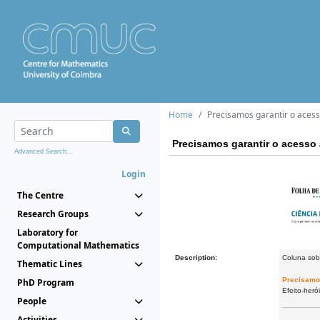
Home
Precisamos garantir o acess
Precisamos garantir o acesso 
Advanced Search...
Login
The Centre
Research Groups
Laboratory for
Computational Mathematics
Description:
Coluna sob
Thematic Lines
Precisamos
PhD Program
Efeito-heró
People
Activities