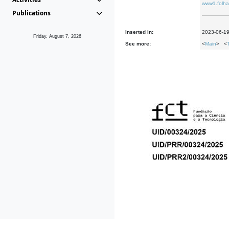
www1.folha.
Publications
Inserted in:
2023-06-1
Friday, August 7, 2026
See more:
<
Main
> <