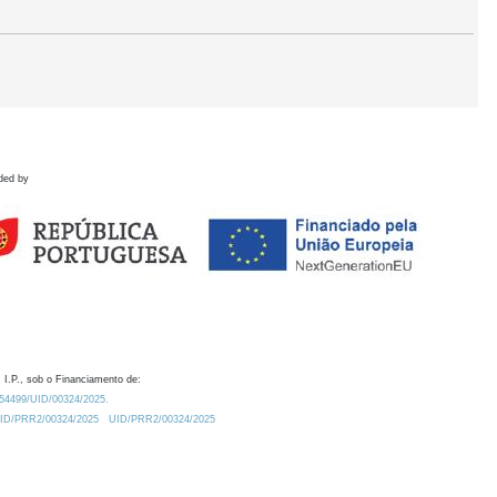
ded by
 I.P., sob o Financiamento de:
0.54499/UID/00324/2025.
/UID/PRR2/00324/2025
UID/PRR2/00324/2025