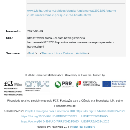
www1.folha.uol.com.br/blogs/ciencia-fundamental/2022/01/quanto-
custa-um-teorema-e-por-que-e-tao-barato.shtml
Inserted in:
2023-06-19
URL:
https://www1.folha.uol.com.br/blogs/ciencia-
fundamental/2022/01/quanto-custa-um-teorema-e-por-que-e-tao-
barato.shtml
See more:
<
Main
> <
Thematic Line - Outreach Activities
>
©
2026
Centre for Mathematics, University of Coimbra, funded by
Financiado total ou parcialmente pela FCT, Fundação para a Ciência e a Tecnologia, I.P., sob o
Financiamento de:
UID/00324/2025
Projeto Estratégico com a referência DOI https://doi.org/10.54499/UID/00324/2025.
https://doi.org/10.54499/UID/PRR/00324/2025
UID/PRR/00324/2025
https://doi.org/10.54499/UID/PRR2/00324/2025
UID/PRR2/00324/2025
Powered by: rdOnWeb v1.4 |
technical support