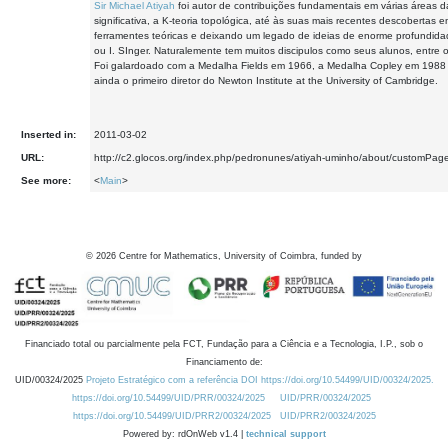
Sir Michael Atiyah
foi autor de contribuições fundamentais em várias áreas 
significativa, a K-teoria topológica, até às suas mais recentes descobert
ferramentes teóricas e deixando um legado de ideias de enorme profundida
ou I. SInger. Naturalemente tem muitos discipulos como seus alunos, entre 
Foi galardoado com a Medalha Fields em 1966, a Medalha Copley em 1988 e o
ainda o primeiro diretor do Newton Institute at the University of Cambridge.
Inserted in:
2011-03-02
URL:
http://c2.glocos.org/index.php/pedronunes/atiyah-uminho/about/customPa
See more:
<
Main
>
©
2026
Centre for Mathematics, University of Coimbra, funded by
Financiado total ou parcialmente pela FCT, Fundação para a Ciência e a Tecnologia, I.P., sob o
Financiamento de:
UID/00324/2025
Projeto Estratégico com a referência DOI https://doi.org/10.54499/UID/00324/2025.
https://doi.org/10.54499/UID/PRR/00324/2025
UID/PRR/00324/2025
https://doi.org/10.54499/UID/PRR2/00324/2025
UID/PRR2/00324/2025
Powered by: rdOnWeb v1.4 |
technical support