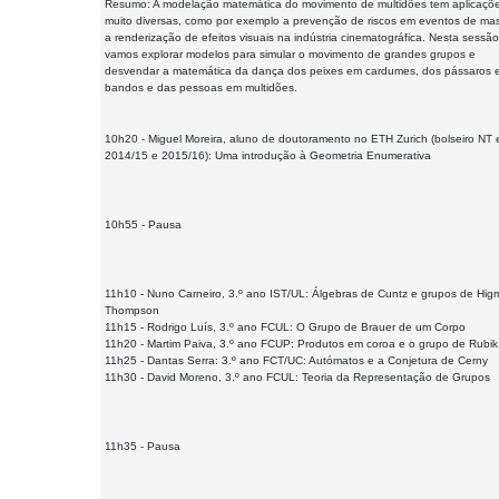
Resumo: A modelação matemática do movimento de multidões tem aplicaçõ
muito diversas, como por exemplo a prevenção de riscos em eventos de ma
a renderização de efeitos visuais na indústria cinematográfica. Nesta sessão
vamos explorar modelos para simular o movimento de grandes grupos e
desvendar a matemática da dança dos peixes em cardumes, dos pássaros 
bandos e das pessoas em multidões.
10h20 - Miguel Moreira, aluno de doutoramento no ETH Zurich (bolseiro NT
2014/15 e 2015/16): Uma introdução à Geometria Enumerativa
10h55 - Pausa
11h10 - Nuno Carneiro, 3.º ano IST/UL: Álgebras de Cuntz e grupos de Hig
Thompson
11h15 - Rodrigo Luís, 3.º ano FCUL: O Grupo de Brauer de um Corpo
11h20 - Martim Paiva, 3.º ano FCUP: Produtos em coroa e o grupo de Rubik
11h25 - Dantas Serra: 3.º ano FCT/UC: Autómatos e a Conjetura de Cerny
11h30 - David Moreno, 3.º ano FCUL: Teoria da Representação de Grupos
11h35 - Pausa