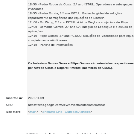
11h50 - Pedro Roque da Costa, 2.º ano IST/UL: Operadores e subespaços
invariantes
11h55 - Pedro Ronda, 3.º ano IST/UL: Evolução global de soluções
espacialmente homogéneas das equações de Einstein.
12h00 - Rui Wang, 2.º ano IST/UL: A lei de Weyl e a conjectura de Pólya
12h05 - Bernardo Gomes, 2.º ano UA: Integral de Lebesgue e o estudo de
aplicações
12h10 - Filipe Gomes, 3.º ano FCT/UC: Soluções de Viscosidade para equ
completamente não lineares.
12h15 - Partilha de Informações
Os bolseiros Dantas Serra e Filipe Gomes são orientados respectivame
por Alfredo Costa e Edgard Pimentel (membros do CMUC).
Inserted in:
2022-11-09
URL:
https://sites.google.com/view/novostalentosmatematica/
See more:
<
Main
> <
Thematic Line - Outreach Activities
>