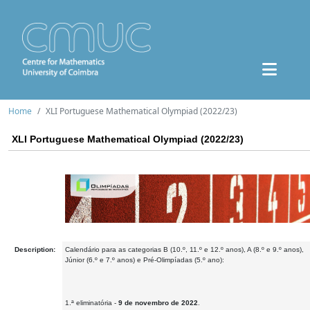
Home
XLI Portuguese Mathematical Olympiad (2022/23)
XLI Portuguese Mathematical Olympiad (2022/23)
Description:
Calendário para as categorias B (10.º, 11.º e 12.º anos), A (8.º e 9.º anos),
Júnior (6.º e 7.º anos) e Pré-Olimpíadas (5.º ano):
1.ª eliminatória -
9 de novembro de 2022
.