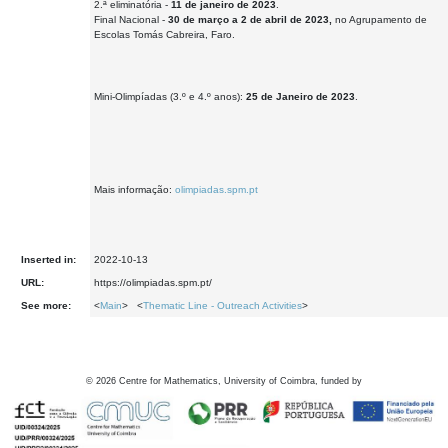
2.ª eliminatória -
11 de janeiro de 2023
.
Final Nacional -
30 de março a 2 de abril de 2023,
no Agrupamento de
Escolas Tomás Cabreira, Faro.
Mini-Olimpíadas (3.º e 4.º anos):
25 de Janeiro de 2023
.
Mais informação:
olimpiadas.spm.pt
Inserted in:
2022-10-13
URL:
https://olimpiadas.spm.pt/
See more:
<
Main
> <
Thematic Line - Outreach Activities
>
©
2026
Centre for Mathematics, University of Coimbra, funded by