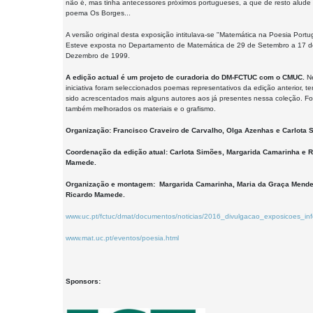
não é, mas tinha antecessores próximos portugueses, a que de resto alude
poema Os Borges...
A versão original desta exposição intitulava-se "Matemática na Poesia Portu
Esteve exposta no Departamento de Matemática de 29 de Setembro a 17 d
Dezembro de 1999.
A edição actual é um projeto de curadoria do DM-FCTUC com o CMUC.
Ne
iniciativa foram seleccionados poemas representativos da edição anterior, t
sido acrescentados mais alguns autores aos já presentes nessa coleção. F
também melhorados os materiais e o grafismo.
Organização: Francisco Craveiro de Carvalho, Olga Azenhas e Carlota 
Coordenação da edição atual: Carlota Simões, Margarida Camarinha e R
Mamede.
Organização e montagem: Margarida Camarinha, Maria da Graça Mende
Ricardo Mamede.
www.uc.pt/fctuc/dmat/documentos/noticias/2016_divulgacao_exposicoes_in
www.mat.uc.pt/eventos/poesia.html
Sponsors: