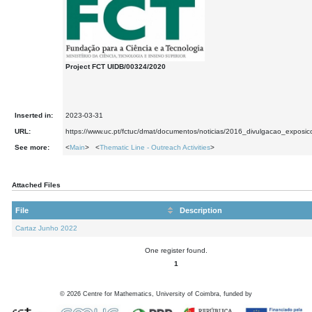
Project FCT UIDB/00324/2020
Inserted in:
2023-03-31
URL:
https://www.uc.pt/fctuc/dmat/documentos/noticias/2016_divulgacao_exposic
See more:
<
Main
> <
Thematic Line - Outreach Activities
>
Attached Files
File
Description
Cartaz Junho 2022
One register found.
1
©
2026
Centre for Mathematics, University of Coimbra, funded by