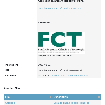
Após essa data ficará disponível online.
https://ucpages.uc.pt/cmuc/mat-arte-rua
Sponsors:
Project FCT UIDB/00324/2020
Inserted in:
2023-03-31
URL:
https://ucpages.uc.pt/cmuc/mat-arte-rua/
See more:
<
Main
> <
Thematic Line - Outreach Activities
>
Attached Files
File
Description
Catálogo
Lista de trabalhos seleccionados