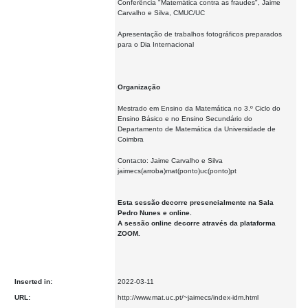
Conferência "Matemática contra as fraudes", Jaime
Carvalho e Silva, CMUC/UC
Apresentação de trabalhos fotográficos preparados
para o Dia Internacional
Organização
Mestrado em Ensino da Matemática no 3.º Ciclo do
Ensino Básico e no Ensino Secundário do
Departamento de Matemática da Universidade de
Coimbra
Contacto: Jaime Carvalho e Silva
jaimecs(arroba)mat(ponto)uc(ponto)pt
Esta sessão decorre presencialmente na Sala
Pedro Nunes e online.
A sessão online decorre através da plataforma
ZOOM.
Inserted in:
2022-03-11
URL:
http://www.mat.uc.pt/~jaimecs/index-idm.html