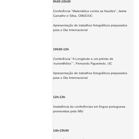
9h30-10h30
Conferência "Matemática contra as fraudes", Jaime
Carvalho e Silva, CMUC/UC
Apresentação de trabalhos fotográficos preparados
para o Dia Internacional
10h30-12h
Conferência "A Longitude e um prémio de
'euromilhões' ", Fernando Figueiredo, UC
Apresentação de trabalhos fotográficos preparados
para o Dia Internacional
12h-13h
Assistência às conferências em língua portuguesa
promovidas pela IMU
14h-15h30