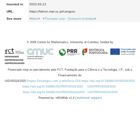
Inserted in:
2022-03-12
URL:
https://falcon.mat.uc.pt/canguru
See more:
<
Main
> <
Thematic Line - Outreach Activities
>
©
2026
Centre for Mathematics, University of Coimbra, funded by
Financiado total ou parcialmente pela FCT, Fundação para a Ciência e a Tecnologia, I.P., sob o
Financiamento de:
UID/00324/2025
Projeto Estratégico com a referência DOI https://doi.org/10.54499/UID/00324/2025.
https://doi.org/10.54499/UID/PRR/00324/2025
UID/PRR/00324/2025
https://doi.org/10.54499/UID/PRR2/00324/2025
UID/PRR2/00324/2025
Powered by: rdOnWeb v1.4 |
technical support