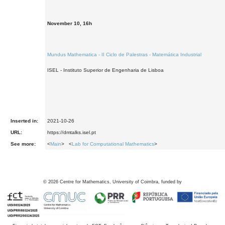
November 10, 16h
Mundus Mathematica - II Ciclo de Palestras - Matemática Industrial
ISEL - Instituto Superior de Engenharia de Lisboa
Inserted in:
2021-10-26
URL:
https://dmtalks.isel.pt
See more:
<
Main
> <
Lab for Computational Mathematics
>
©
2026
Centre for Mathematics, University of Coimbra, funded by