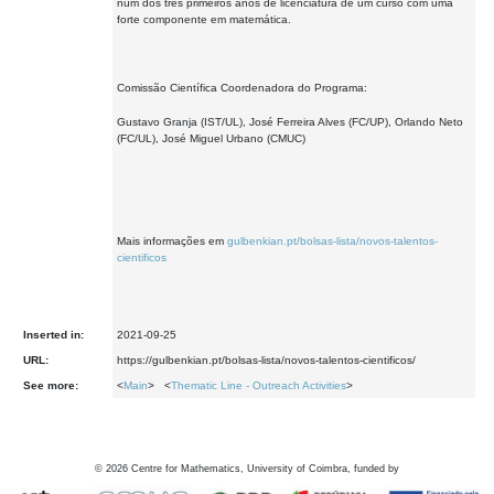
num dos três primeiros anos de licenciatura de um curso com uma
forte componente em matemática.
Comissão Científica Coordenadora do Programa:
Gustavo Granja (IST/UL), José Ferreira Alves (FC/UP), Orlando Neto
(FC/UL), José Miguel Urbano (CMUC)
Mais informações em
gulbenkian.pt/bolsas-lista/novos-talentos-
cientificos
Inserted in:
2021-09-25
URL:
https://gulbenkian.pt/bolsas-lista/novos-talentos-cientificos/
See more:
<
Main
> <
Thematic Line - Outreach Activities
>
©
2026
Centre for Mathematics, University of Coimbra, funded by