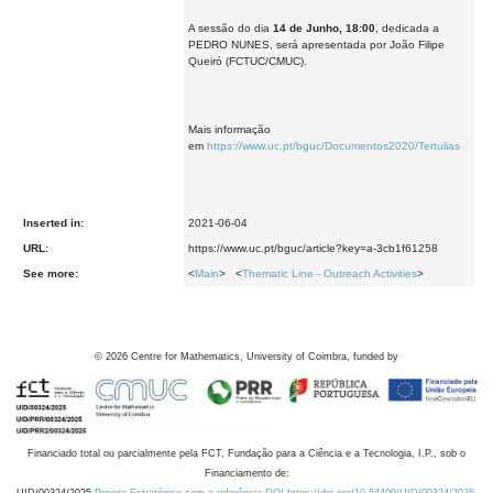
A sessão do dia
14 de Junho, 18:00
, dedicada a
PEDRO NUNES, será apresentada por João Filipe
Queiró (FCTUC/CMUC).
Mais informação
em
https://www.uc.pt/bguc/Documentos2020/Tertulias
Inserted in:
2021-06-04
URL:
https://www.uc.pt/bguc/article?key=a-3cb1f61258
See more:
<
Main
> <
Thematic Line - Outreach Activities
>
©
2026
Centre for Mathematics, University of Coimbra, funded by
Financiado total ou parcialmente pela FCT, Fundação para a Ciência e a Tecnologia, I.P., sob o
Financiamento de: