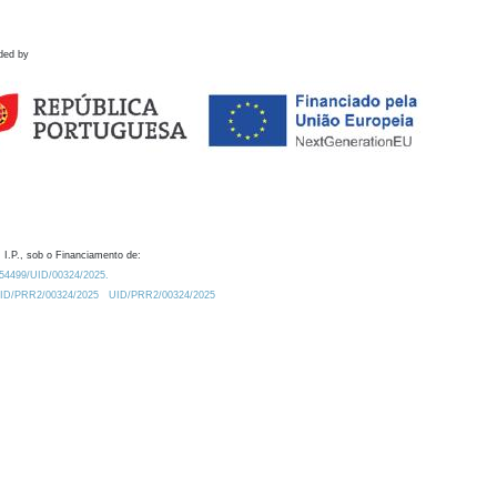
ded by
 I.P., sob o Financiamento de:
0.54499/UID/00324/2025.
/UID/PRR2/00324/2025
UID/PRR2/00324/2025