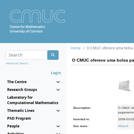
Home
O CMUC oferece uma bolsa 
O CMUC oferece uma bolsa pa
Advanced Search...
Login
The Centre
Research Groups
Laboratory for
Computational Mathematics
Description:
O CMUC ofe
Thematic Lines
pagamento 
PhD Program
Inserted in:
2009-03-0
People
See more:
<
Main
>
Activities