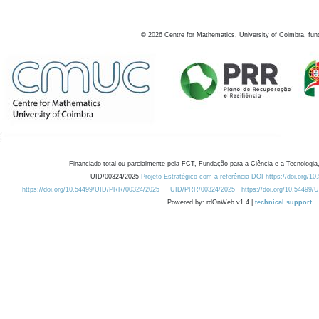
©
2026
Centre for Mathematics, University of Coimbra, fun
Financiado total ou parcialmente pela FCT, Fundação para a Ciência e a Tecnologia,
UID/00324/2025
Projeto Estratégico com a referência DOI https://doi.org/1
https://doi.org/10.54499/UID/PRR/00324/2025
UID/PRR/00324/2025
https://doi.org/10.54499
Powered by: rdOnWeb v1.4 |
technical support