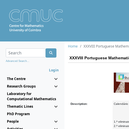
Home
XXXVIII Portuguese Mathema
XXXVIII Portuguese Mathemati
Advanced Search...
Login
The Centre
Research Groups
Laboratory for
Computational Mathematics
Description:
Calendário 
Thematic Lines
PhD Program
People
1.ª elimina
2.ª elimina
Activities