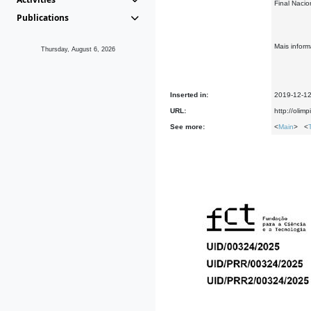
Final Naci
Publications
Mais infor
Thursday, August 6, 2026
Inserted in:
2019-12-1
URL:
http://olim
See more:
<
Main
> <