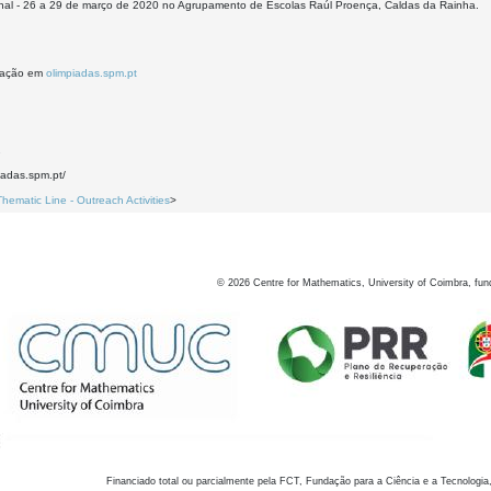
onal - 26 a 29 de março de 2020 no Agrupamento de Escolas Raúl Proença, Caldas da Rainha.
mação em
olimpiadas.spm.pt
2
piadas.spm.pt/
Thematic Line - Outreach Activities
>
©
2026
Centre for Mathematics, University of Coimbra, fun
Financiado total ou parcialmente pela FCT, Fundação para a Ciência e a Tecnologia,