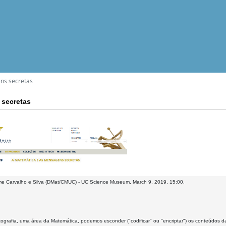
ns secretas
 secretas
ime Carvalho e Silva (DMat/CMUC) - UC Science Museum, March 9, 2019, 15:00.
tografia, uma área da Matemática, podemos esconder ("codificar" ou "encriptar") os conteúd