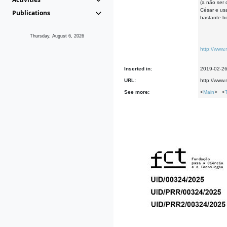
(a não ser
César e us
Publications
bastante bo
Thursday, August 6, 2026
http://www
Inserted in:
2019-02-2
URL:
http://www
See more:
<
Main
> <