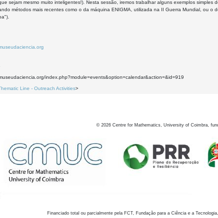
 que sejam mesmo muito inteligentes!). Nesta sessão, iremos trabalhar alguns exemplos simples
ando métodos mais recentes como o da máquina ENIGMA, utilizada na II Guerra Mundial, ou o do 
a").
.museudaciencia.org
6
.museudaciencia.org/index.php?module=events&option=calendar&action=&id=919
Thematic Line - Outreach Activities
>
©
2026
Centre for Mathematics, University of Coimbra, fun
Financiado total ou parcialmente pela FCT, Fundação para a Ciência e a Tecnologia,