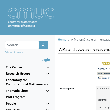
Home
A Matemática e as mensage
A Matemática e as mensagens
Advanced Search...
Login
The Centre
Research Groups
Laboratory for
Computational Mathematics
Description:
Talk by Ja
Thematic Lines
PhD Program
Resumo:
People
Com a Crip
Activities